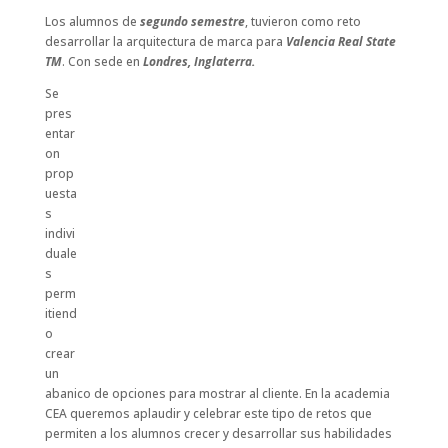
Los alumnos de
segundo
semes
tre
, tuvieron como reto
desarrollar la arquitectura de marca para
Valencia Real State
TM
. Con sede en
Londres, Inglaterra.
Se
pres
entar
on
prop
uesta
s
indivi
duale
s
perm
itiend
o
crear
un
abanico de opciones para mostrar al cliente.
En la academia
CEA queremos aplaudir y celebrar este tipo de retos que
permiten a los alumnos crecer y desarrollar sus habilidades