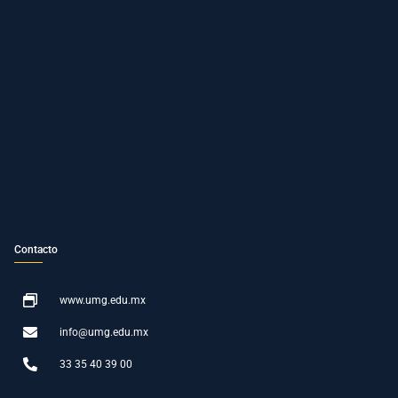
Contacto
www.umg.edu.mx
info@umg.edu.mx
33 35 40 39 00