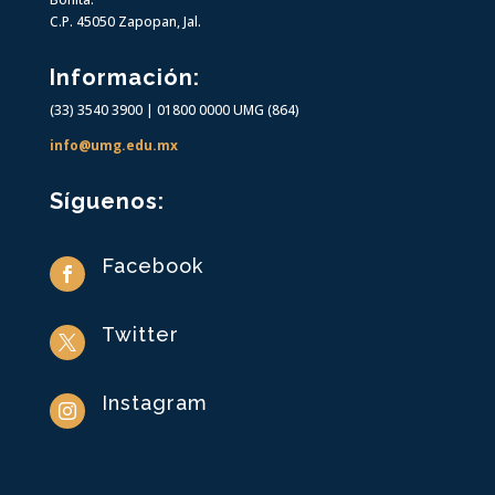
C.P. 45050 Zapopan, Jal.
Información
:
(33) 3540 3900 | 01800 0000 UMG (864)
info@umg.edu.mx
Síguenos:
Facebook

Twitter

Instagram
