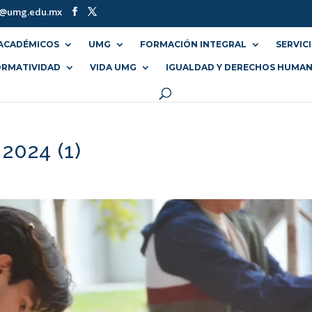
o@umg.edu.mx
ACADÉMICOS
UMG
FORMACIÓN INTEGRAL
SERVIC
RMATIVIDAD
VIDA UMG
IGUALDAD Y DERECHOS HUMA
2024 (1)