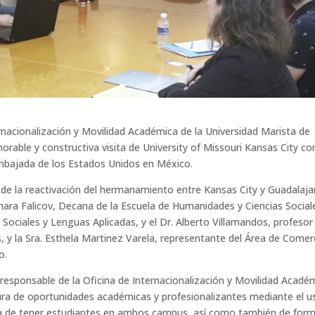
ernacionalización y Movilidad Académica de la Universidad Marista de
norable y constructiva visita de University of Missouri Kansas City co
bajada de los Estados Unidos en México.
r de la reactivación del hermanamiento entre Kansas City y Guadalaja
mara Falicov, Decana de la Escuela de Humanidades y Ciencias Social
s Sociales y Lenguas Aplicadas, y el Dr. Alberto Villamandos, profesor
y la Sra. Esthela Martinez Varela, representante del Área de Comer
o.
 responsable de la Oficina de Internacionalización y Movilidad Acadé
ura de oportunidades académicas y profesionalizantes mediante el u
ia de tener estudiantes en ambos campus, así como también de for