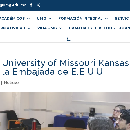
o@umg.edu.mx
ACADÉMICOS
UMG
FORMACIÓN INTEGRAL
SERVIC
RMATIVIDAD
VIDA UMG
IGUALDAD Y DERECHOS HUMA
 University of Missouri Kansas
 la Embajada de E.E.U.U.
|
Noticias