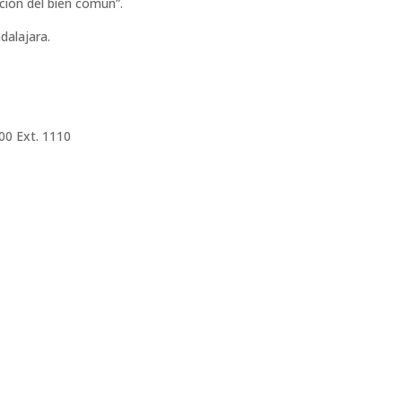
cción del bien común”.
dalajara.
00 Ext. 1110