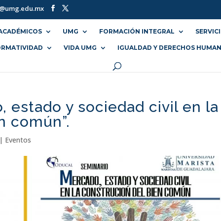
o@umg.edu.mx
ACADÉMICOS
UMG
FORMACIÓN INTEGRAL
SERVIC
RMATIVIDAD
VIDA UMG
IGUALDAD Y DERECHOS HUMA
 estado y sociedad civil en la
en común”.
|
Eventos