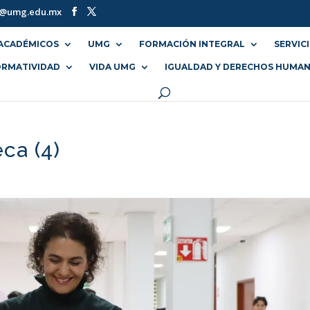
o@umg.edu.mx
ACADÉMICOS
UMG
FORMACIÓN INTEGRAL
SERVIC
RMATIVIDAD
VIDA UMG
IGUALDAD Y DERECHOS HUMA
ca (4)