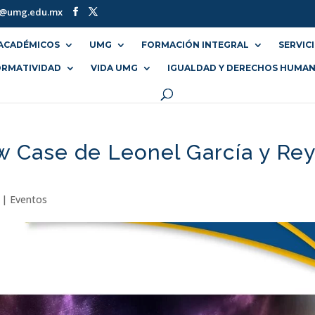
o@umg.edu.mx
ACADÉMICOS
UMG
FORMACIÓN INTEGRAL
SERVIC
RMATIVIDAD
VIDA UMG
IGUALDAD Y DERECHOS HUMA
 Case de Leonel García y Rey
|
Eventos