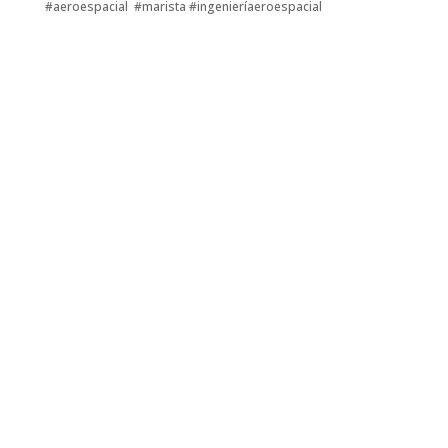
#aeroespacial #marista #ingenieríaeroespacial