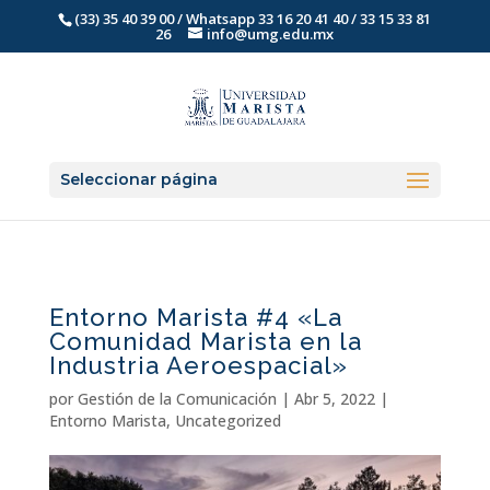
(33) 35 40 39 00 / Whatsapp 33 16 20 41 40 / 33 15 33 81
26
info@umg.edu.mx
Seleccionar página
Entorno Marista #4 «La
Comunidad Marista en la
Industria Aeroespacial»
por
Gestión de la Comunicación
|
Abr 5, 2022
|
Entorno Marista
,
Uncategorized