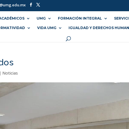
o@umg.edu.mx
ACADÉMICOS
UMG
FORMACIÓN INTEGRAL
SERVIC
RMATIVIDAD
VIDA UMG
IGUALDAD Y DERECHOS HUMA
dos
|
Noticias